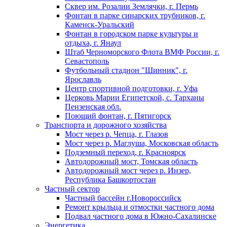
Сквер им. Розалии Землячки, г. Пермь
Фонтан в парке синарских трубников, г.
Каменск-Уральский
Фонтан в городском парке культуры и
отдыха, г. Янаул
Штаб Черноморского Флота ВМФ России, г.
Севастополь
Футбольный стадион "Шинник", г.
Ярославль
Центр спортивной подготовки, г. Уфа
Церковь Марии Египетской, с. Тарханы
Пензенская обл.
Поющий фонтан, г. Пятигорск
Транспорта и дорожного хозяйства
Мост через р. Чепца, г. Глазов
Мост через р. Маглуша, Московская область
Подземный переход, г. Красноярск
Автодорожный мост, Томская область
Автодорожный мост через р. Инзер,
Республика Башкортостан
Частный сектор
Частный бассейн г.Новороссийск
Ремонт крыльца и отмостки частного дома
Подвал частного дома в Южно-Сахалинске
Энергетика