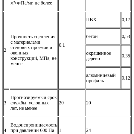
м²•ч•Па/мг, не более
ПВХ
0,17
бетон
0,53
Прочность сцепления
с материалами
0,1
стеновых проемов и
2
оконных
окрашенное
0,35
конструкций, МПа, не
дерево
менее
алюминиевый
0,12
профиль
Прогнозируемый срок
3
службы, условных
20
20
лет, не менее
Водонепроницаемость
4
при давлении 600 Па
1
24