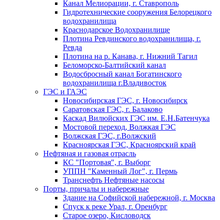
Канал Мелиорации, г. Ставрополь
Гидротехнические сооружения Белорецкого
водохранилища
Краснодарское Водохранилище
Плотина Ревдинского водохранилища, г.
Ревда
Плотина на р. Канава, г. Нижний Тагил
Беломорско-Балтийский канал
Водосбросный канал Богатинского
водохранилища г.Владивосток
ГЭС и ГАЭС
Новосибирская ГЭС, г. Новосибирск
Саратовская ГЭС, г. Балаково
Каскад Вилюйских ГЭС им. Е.Н.Батенчука
Мостовой переход, Волжкая ГЭС
Волжская ГЭС, г.Волжский
Красноярская ГЭС, Красноярский край
Нефтяная и газовая отрасль
КС "Портовая", г. Выборг
УППН "Каменный Лог", г. Пермь
Транснефть Нефтяные насосы
Порты, причалы и набережные
Здание на Софийской набережной, г. Москва
Спуск к реке Урал, г. Оренбург
Старое озеро, Кисловодск