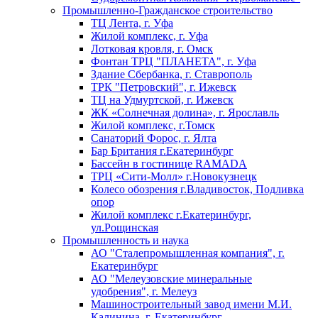
Промышленно-Гражданское строительство
ТЦ Лента, г. Уфа
Жилой комплекс, г. Уфа
Лотковая кровля, г. Омск
Фонтан ТРЦ "ПЛАНЕТА", г. Уфа
Здание Сбербанка, г. Ставрополь
ТРК "Петровский", г. Ижевск
ТЦ на Удмуртской, г. Ижевск
ЖК «Солнечная долина», г. Ярославль
Жилой комплекс, г.Томск
Санаторий Форос, г. Ялта
Бар Британия г.Екатеринбург
Бассейн в гостинице RAMADA
ТРЦ «Сити-Молл» г.Новокузнецк
Колесо обозрения г.Владивосток, Подливка
опор
Жилой комплекс г.Екатеринбург,
ул.Рощинская
Промышленность и наука
АО "Сталепромышленная компания", г.
Екатеринбург
АО "Мелеузовские минеральные
удобрения", г. Мелеуз
Машиностроительный завод имени М.И.
Калинина, г. Екатеринбург