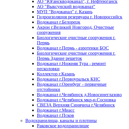
АО "Юганскводоканал", г. Нефтеюганск
АО "Выксунский водоканал"
МУП "Водоканал" г. Казань
Гидроизоляция резервуара г. Новороссийск
Водоканал г.Белорецк
Акрон г.Великий Новгород, Очистные
сооружения
Биологические очистные сооружения г.
Пермь
Водоканал г.Пермь - аэротенки БОС
Биологические очистные сооружения г.
Пермь Здание решеток
Водоканал г.Нижняя Тура - ремонт
песколовки
Коллектор г.Казань
Водоканал г.Первоуральск КНС
Водоканал г.Оренбург - первичные
отстойники
Водоканал г.Челябинск д.Новосинеглазово
Водоканал г.Челябинск мкр-н.Сосновка
СВЕЗА Верхняя Синячиха г.Челябинск
Водоканал г.Миасс
Водоканал г.Псков
Водохранилища, каналы и плотины
Раковское водохранилище