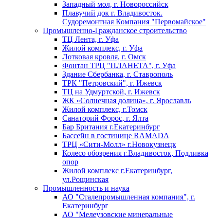
Западный мол, г. Новороссийск
Плавучий док г. Владивосток.
Судоремонтная Компания "Первомайское"
Промышленно-Гражданское строительство
ТЦ Лента, г. Уфа
Жилой комплекс, г. Уфа
Лотковая кровля, г. Омск
Фонтан ТРЦ "ПЛАНЕТА", г. Уфа
Здание Сбербанка, г. Ставрополь
ТРК "Петровский", г. Ижевск
ТЦ на Удмуртской, г. Ижевск
ЖК «Солнечная долина», г. Ярославль
Жилой комплекс, г.Томск
Санаторий Форос, г. Ялта
Бар Британия г.Екатеринбург
Бассейн в гостинице RAMADA
ТРЦ «Сити-Молл» г.Новокузнецк
Колесо обозрения г.Владивосток, Подливка
опор
Жилой комплекс г.Екатеринбург,
ул.Рощинская
Промышленность и наука
АО "Сталепромышленная компания", г.
Екатеринбург
АО "Мелеузовские минеральные