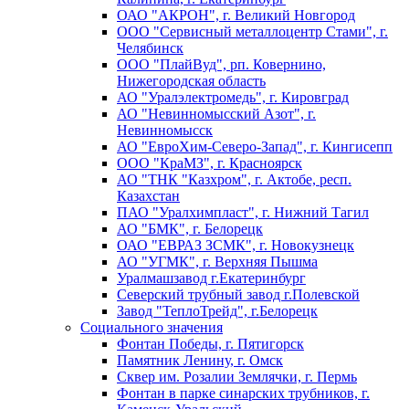
ОАО "АКРОН", г. Великий Новгород
ООО "Сервисный металлоцентр Стами", г.
Челябинск
ООО "ПлайВуд", рп. Ковернино,
Нижегородская область
АО "Уралэлектромедь", г. Кировград
АО "Невинномысский Азот", г.
Невинномысск
АО "ЕвроХим-Северо-Запад", г. Кингисепп
ООО "КраМЗ", г. Красноярск
АО "ТНК "Казхром", г. Актобе, респ.
Казахстан
ПАО "Уралхимпласт", г. Нижний Тагил
АО "БМК", г. Белорецк
ОАО "ЕВРАЗ ЗСМК", г. Новокузнецк
АО "УГМК", г. Верхняя Пышма
Уралмашзавод г.Екатеринбург
Северский трубный завод г.Полевской
Завод "ТеплоТрейд", г.Белорецк
Социального значения
Фонтан Победы, г. Пятигорск
Памятник Ленину, г. Омск
Сквер им. Розалии Землячки, г. Пермь
Фонтан в парке синарских трубников, г.