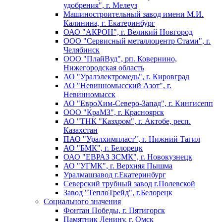
удобрения", г. Мелеуз
Машиностроительный завод имени М.И.
Калинина, г. Екатеринбург
ОАО "АКРОН", г. Великий Новгород
ООО "Сервисный металлоцентр Стами", г.
Челябинск
ООО "ПлайВуд", рп. Ковернино,
Нижегородская область
АО "Уралэлектромедь", г. Кировград
АО "Невинномысский Азот", г.
Невинномысск
АО "ЕвроХим-Северо-Запад", г. Кингисепп
ООО "КраМЗ", г. Красноярск
АО "ТНК "Казхром", г. Актобе, респ.
Казахстан
ПАО "Уралхимпласт", г. Нижний Тагил
АО "БМК", г. Белорецк
ОАО "ЕВРАЗ ЗСМК", г. Новокузнецк
АО "УГМК", г. Верхняя Пышма
Уралмашзавод г.Екатеринбург
Северский трубный завод г.Полевской
Завод "ТеплоТрейд", г.Белорецк
Социального значения
Фонтан Победы, г. Пятигорск
Памятник Ленину, г. Омск