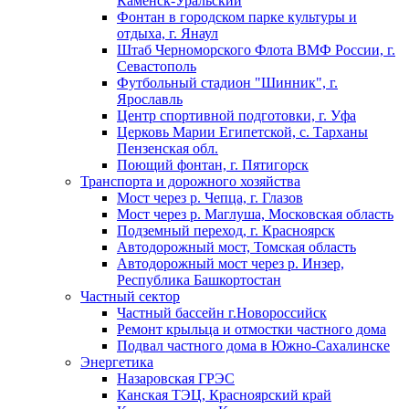
Каменск-Уральский
Фонтан в городском парке культуры и
отдыха, г. Янаул
Штаб Черноморского Флота ВМФ России, г.
Севастополь
Футбольный стадион "Шинник", г.
Ярославль
Центр спортивной подготовки, г. Уфа
Церковь Марии Египетской, с. Тарханы
Пензенская обл.
Поющий фонтан, г. Пятигорск
Транспорта и дорожного хозяйства
Мост через р. Чепца, г. Глазов
Мост через р. Маглуша, Московская область
Подземный переход, г. Красноярск
Автодорожный мост, Томская область
Автодорожный мост через р. Инзер,
Республика Башкортостан
Частный сектор
Частный бассейн г.Новороссийск
Ремонт крыльца и отмостки частного дома
Подвал частного дома в Южно-Сахалинске
Энергетика
Назаровская ГРЭС
Канская ТЭЦ, Красноярский край