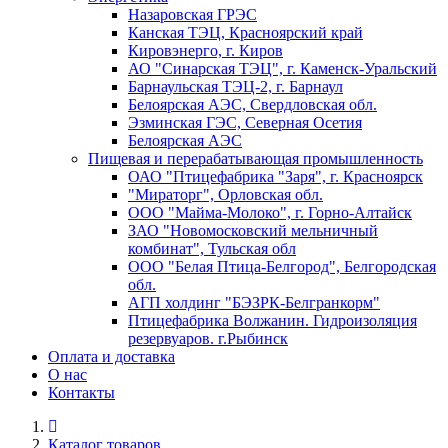
Назаровская ГРЭС
Канская ТЭЦ, Красноярский край
Кировэнерго, г. Киров
АО "Синарская ТЭЦ", г. Каменск-Уральский
Барнаульская ТЭЦ-2, г. Барнаул
Белоярская АЭС, Свердловская обл.
Эзминская ГЭС, Северная Осетия
Белоярская АЭС
Пищевая и перерабатывающая промышленность
ОАО "Птицефабрика "Заря", г. Красноярск
"Мираторг", Орловская обл.
ООО "Майма-Молоко", г. Горно-Алтайск
ЗАО "Новомосковский мельничный
комбинат", Тульская обл
ООО "Белая Птица-Белгород", Белгородская
обл.
АГП холдинг "БЭЗРК-Белгранкорм"
Птицефабрика Волжанин. Гидроизоляция
резервуаров. г.Рыбинск
Оплата и доставка
О нас
Контакты
Каталог товаров