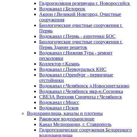
Гидроизоляция резервуара г. Новороссийск
Водоканал г.Белорецк
Акрон г.Великий Новгород, Очистные
сооружения
Биологические очистные сооружения г.
Пермь
Водоканал г.Пермь - аэротенки БОС
Биологические очистные сооружения г.
Пермь Здание решеток
Водоканал г.Нижняя Тура - ремонт
песколовки
Коллектор г.Казань
Водоканал г.Первоуральск КНС
Водоканал г.Оренбург - первичные
отстойники
Водоканал г.Челябинск д.Новосинеглазово
Водоканал г.Челябинск мкр-н.Сосновка
СВЕЗА Верхняя Синячиха г.Челябинск
Водоканал г.Миасс
Водоканал г.Псков
Водохранилища, каналы и плотины
Раковское водохранилище
Канал Мелиорации, г. Ставрополь
Гидротехнические сооружения Белорецкого
водохранилища