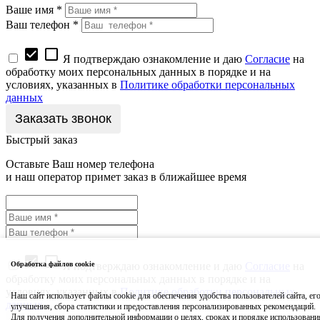
Ваше имя *
Ваш телефон *
check_box
check_box_outline_blank
Я подтверждаю ознакомление и даю
Согласие
на
обработку моих персональных данных в порядке и на
условиях, указанных в
Политике обработки персональных
данных
Быстрый заказ
Оставьте Ваш номер телефона
и наш оператор примет заказ в ближайшее время
check_box
check_box_outline_blank
Я подтверждаю ознакомление и даю
Согласие
на
Обработка файлов cookie
обработку моих персональных данных в порядке и на
условиях, указанных в
Политике обработки персональных
Наш сайт использует файлы cookie для обеспечения удобства пользователей сайта, ег
данных
улучшения, сбора статистики и предоставления персонализированных рекомендаций.
Для получения дополнительной информации о целях, сроках и порядке использовани