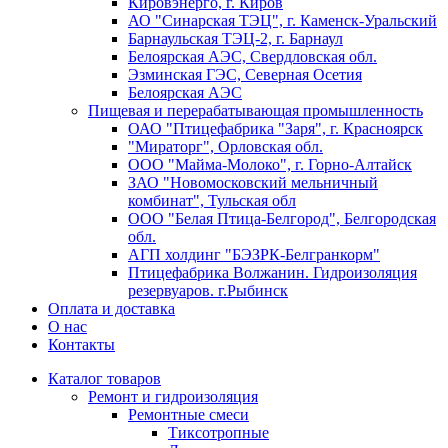
Кировэнерго, г. Киров
АО "Синарская ТЭЦ", г. Каменск-Уральский
Барнаульская ТЭЦ-2, г. Барнаул
Белоярская АЭС, Свердловская обл.
Эзминская ГЭС, Северная Осетия
Белоярская АЭС
Пищевая и перерабатывающая промышленность
ОАО "Птицефабрика "Заря", г. Красноярск
"Мираторг", Орловская обл.
ООО "Майма-Молоко", г. Горно-Алтайск
ЗАО "Новомосковский мельничный
комбинат", Тульская обл
ООО "Белая Птица-Белгород", Белгородская
обл.
АГП холдинг "БЭЗРК-Белгранкорм"
Птицефабрика Волжанин. Гидроизоляция
резервуаров. г.Рыбинск
Оплата и доставка
О нас
Контакты
Каталог товаров
Ремонт и гидроизоляция
Ремонтные смеси
Тиксотропные